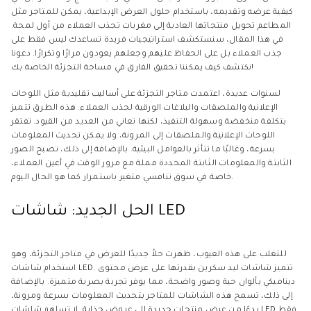
كيفية عرضه وتقديمه، باستخدام حلول العرض الإبداعية، يمكن للمتاجر مثل
المطاعم تحويل منتجاتها العادية إلى مغريات تجذب العملاء من أول لمحة.
في هذا المقال، سنستكشف استراتيجيات فريدة تساعدك ليس فقط على
جذب العملاء بل على الحفاظ عليهم وجعلهم يعودون مرارًا وتكرارًا. دعونا
نكتشف كيف يمكننا تحقيق الفارق في مساحة التجزئة الخاصة بك!
لسنوات عديدة، اعتمدت متاجر التجزئة على أساليب تقليدية مثل اللوحات
الإعلانية والملصقات والبلاغات الورقية لجذب العملاء. هذه الطرق تتميز
بتكلفة منخفضة وسهولة التنفيذ، لكنها تعاني من العديد من القيود. تفتقر
اللوحات الإعلانية والملصقات إلى المرونة، ولا يمكن تحديث المعلومات
بسرعة، وغالبًا ما تتأثر بالعوامل البيئية. بالإضافة إلى ذلك، تصبح الصور
الثابتة والمعلومات الثابتة المحددة مملة مع مرور الوقت في أعين العملاء،
خاصة في سوق تنافسي متغير باستمرار كما هو الحال اليوم.
الحل الجديد: شاشات LED
للتغلب على هذه العيوب، ظهرت حلاً جديدًا للعرض في متاجر التجزئة، وهو
استخدام شاشات LED. تتميز شاشات ليد سكرين بقدرتها على عرض محتوى
ديناميكي بألوان حية وصور واضحة، مما يوفر تجربة بصرية متميزة. بالإضافة
إلى ذلك، تسمح هذه الشاشات للمتاجر بتحديث المعلومات بسرعة ومرونة،
بدءًا من عرض منتجات جديدة إلى عروض جذابة. لا تساهم شاشات LED فقط