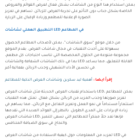
يمكن استخدام هذا النوع من الشاشات بشكل فعال لعرض القوائم والعروض
الخاصة بشكل جذاب دون التأثير على تجربة العرض للزبائن. تساهم في تعزيز
الصورة الإعلانية للمطعم وزيادة الإقبال على الزيارة.
التطبيق العملي لشاشات LED في المطاعم
من خلال موقع “سوق الشاشات”، يمكن لأصحاب المطاعم الحصول
بسهولة على أحدث التقنيات في مجال شاشات العرض. يقدم الموقع
مجموعة متنوعة من الحلول المخصصة التي تناسب احتياجات كل مطعم،
بما في ذلك الشاشات الشفافة والشاشات LED القابلة للتعليق، مما يساعد
في تحسين الأداء التشغيلي وجذب الزبائن بفعالية أكبر.
إقرأ ايضا :
أهمية ليد سكرين وشاشات العرض الذكية للمطاعم
باستخدام تقنيات العرض الحديثة مثل شاشات العرض LED، يمكن للمطاعم
تعزيز صورتها وجذب المزيد من الزبائن بشكل فعال. تمثل هذه التقنيات
استثماراً مستداماً في نمو العمل وتعزيز التفاعل مع الزبائن، مما يساهم في
زيادة الإيرادات على المدى الطويل. بالنظر إلى الفوائد العديدة التي تقدمها
شاشات العرض LED، فإنها تعد حلاً مبتكراً للمطاعم التي تسعى للتميز
والنجاح في سوق الضيافة المتنافس.
لمزيد من المعلومات حول كيفية الاستفادة من شاشات العرض LED في