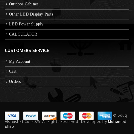
Outdoor Cabinet
Other LED Display Parts
LED Power Supply
CALCULATOR
CUSTOMERS SERVICE
My Account
Cart
Orders
© Souq
Alshashat Co. 2025. All Rights Reserved - Developed by
Mohamed
Ehab