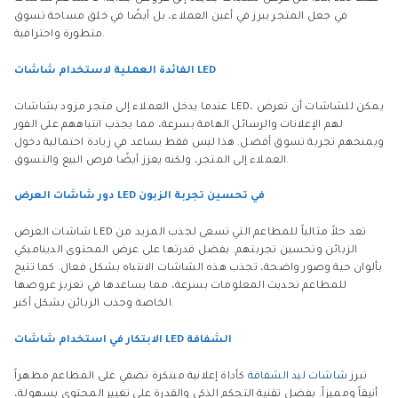
في جعل المتجر يبرز في أعين العملاء، بل أيضًا في خلق مساحة تسوق
متطورة واحترافية.
الفائدة العملية لاستخدام شاشات LED
عندما يدخل العملاء إلى متجر مزود بشاشات LED، يمكن للشاشات أن تعرض
لهم الإعلانات والرسائل الهامة بسرعة، مما يجذب انتباههم على الفور
ويمنحهم تجربة تسوق أفضل. هذا ليس فقط يساعد في زيادة احتمالية دخول
العملاء إلى المتجر، ولكنه يعزز أيضًا فرص البيع والتسوق.
دور شاشات العرض LED في تحسين تجربة الزبون
شاشات العرض LED تعد حلاً مثالياً للمطاعم التي تسعى لجذب المزيد من
الزبائن وتحسين تجربتهم. بفضل قدرتها على عرض المحتوى الديناميكي
بألوان حية وصور واضحة، تجذب هذه الشاشات الانتباه بشكل فعال. كما تتيح
للمطاعم تحديث المعلومات بسرعة، مما يساعدها في تعزيز عروضها
الخاصة وجذب الزبائن بشكل أكبر.
الابتكار في استخدام شاشات LED الشفافة
تبرز
شاشات ليد الشفافة
كأداة إعلانية مبتكرة تضفي على المطاعم مظهراً
أنيقاً ومميزاً. بفضل تقنية التحكم الذكي والقدرة على تغيير المحتوى بسهولة،