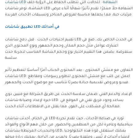
شاشات LED الشفافة
: للحالات التي تتطلب الحفاظ على الرؤية خلف
الشاشة، توفر شاشات LED الشفافة حلاً مبتكرًا. تقدم تأثيرًا شفافًا أثناء عرض
مرئيات حية، مما يجعلها مناسبة لعروض المتاجر وتنسيقات الأحداث الفريدة.
تطبيق شاشات LED في أحداثك
تقييم احتياجات الحدث : قبل دمج شاشات LED في الحدث الخاص بك، ضع في
اعتبارك عوامل مثل حجم المكان وحجم الجمهور ونوع المحتوى الذي
ستعرضه. يضمن هذا التقييم اختيار نوع وحجم الشاشة المناسب لتجربة حدث
سلسة.
التعاون مع منشئي المحتوى : يعد المحتوى الجذاب أمرًا أساسيًا لتعظيم تأثير
شاشات LED. اعمل عن كثب مع منشئي المحتوى لتطوير رسومات ومقاطع
فيديو وعروض تقديمية جذابة بصريًا تتناسب مع موضوع الحدث والجمهور.
الإعداد والدعم الفني :ضمان سلاسة الحدث عن طريق الشراكة مع فنيين ذوي
خبرة لإعداد وصيانة شاشات LED. يساعد وجود فريق تقني في الموقع في
معالجة أي مشكلات على الفور، مما يقلل من الانقطاعات أثناء الحدث.
في الختام، أحدثت شاشات LED ثورة في صناعة الأحداث، حيث تقدم تجربة
ديناميكية وغامرة لكل من المنظمين والحضور. من خلال فهم الأنواع والفوائد
والتحديات المرتبطة بشاشات LED، يمكنك استغلال قوة هذه التكنولوجيا
لإنشاء أحداث لا تُنسى وملفتة بصريًا. ولمزيد من الراحة، يمكنك زيارة موقع