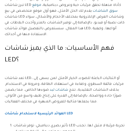
تبرز شاشات LED كأداة مذهلة تحقق مرئيات حية وعروض ديناميكية،
موقع
سوق الشاشات
يقدم لك الحل الأمثل، فهو أول موقع متخصص في بيع
شاشات LED وشاشات العرض الإلكترونية بمختلف الأحجام والأشكال، سواء
كانت نصية أو فيديو، بالإضافة إلى توفير الشاشات بالمتر وأحدث البلاطات في
هذا المقال، سنستعرض بالتفصيل فوائد شاشات LED، أنواعها، وكيفية
الاستفادة منها في أحداثك.
فهم الأساسيات: ما الذي يميز شاشات
LED؟
تعد شاشات LED، أو الثنائيات الباعثة للضوء، الخيار الأمثل لمن يسعى إلى
مرئيات فائقة السطوع، وكفاءة في استهلاك الطاقة، ومرونة في الاستخدام.
بخلاف الشاشات التقليدية، تنتج
شاشات ليد
ضوءها الخاص، مما يضمن
صورًا حادة وواضحة، بالإضافة إلى القدرة على إنتاج طيف واسع من الألوان،
مما يجعلها مثالية للعروض المبهرة في مختلف الفعاليات.
الفوائد الرئيسية لاستخدام شاشات LED
تأثير بصري ديناميكي: توفر شاشات LED تجربة مرئية لا مثيل لها، تجذب