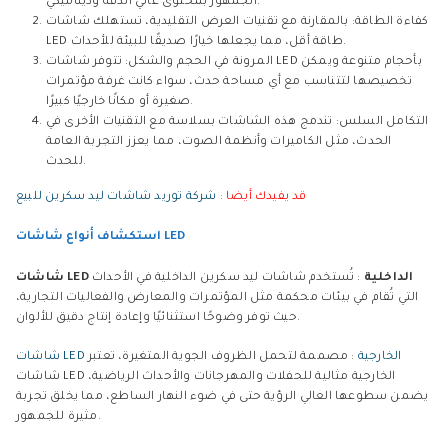
الجمهور بمحتوى عالي الدقة وديناميكي.
كفاءة الطاقة: بالمقارنة مع تقنيات العرض التقليدية، تستهلك شاشات
LED طاقة أقل، مما يجعلها خيارًا صديقًا للبيئة للأحداث.
المرونة في الحجم والشكل: تتوفر شاشات LED بأحجام متنوعة ويمكن
تخصيصها لتتناسب مع أي مساحة حدث، سواء كانت غرفة مؤتمرات
صغيرة أو مكانًا خارجيًا كبيرًا.
التكامل السلس: تندمج هذه الشاشات بسلاسة مع التقنيات الأخرى في
الحدث، مثل الكاميرات وأنظمة الصوت، مما يعزز التجربة العامة
للحدث.
قد يفيدك أيضا :
شركة توريد شاشات ليد سكرين للبيع
استكشاف أنواع شاشات LED
شاشات LED الداخلية
: تُستخدم شاشات ليد سكرين الداخلية في الأحداث
التي تُقام في بيئات محكمة مثل المؤتمرات والمعارض والفعاليات التجارية،
حيث توفر وضوحًا استثنائيًا وإعادة إنتاج دقيق للألوان.
شاشات LED الخارجية
: مصممة لتحمل الظروف الجوية المتغيرة، تعتبر
شاشات LED الخارجية مثالية للحفلات والمهرجانات والأحداث الرياضية،
يضمن سطوعها العالي الرؤية حتى في ضوء النهار الساطع، مما يخلق تجربة
مثيرة للجمهور.